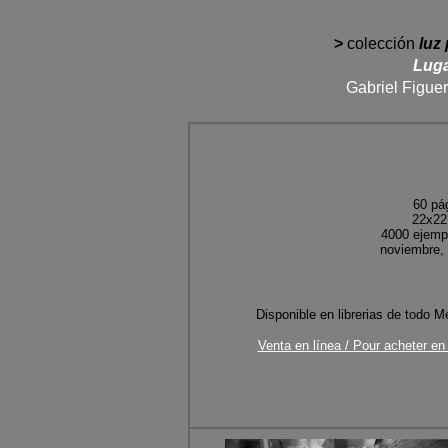
>
colección
luz 
Luga
Gabriel Figue
60
pág
22x22
4000 ejemp
noviembre,
D
isponible en librerias de todo M
Venta en línea / Pour acheter en 