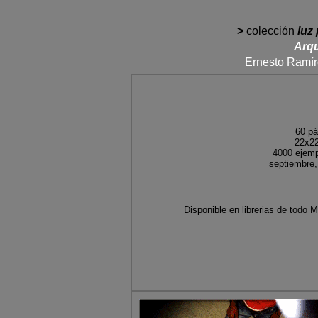
>
colección
luz 
Arqu
Ernesto Ramír
60
pá
22x2
4000 ejemp
septiembre,
D
isponible en librerias de todo 